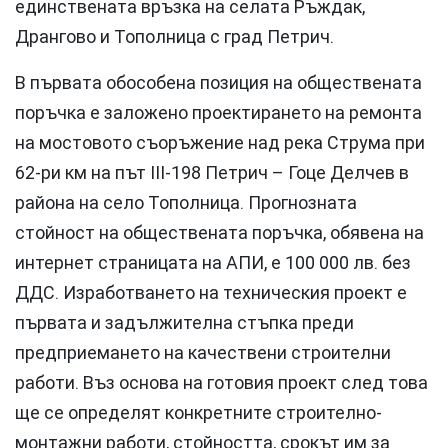
единствената връзка на селата Ръждак,
Дрангово и Тополница с град Петрич.
В първата обособена позиция на обществената
поръчка е заложено проектирането на ремонта
на мостовото съоръжение над река Струма при
62-ри км на път III-198 Петрич – Гоце Делчев в
района на село Тополница. Прогнозната
стойност на обществената поръчка, обявена на
интернет страницата на АПИ, е 100 000 лв. без
ДДС. Изработването на техническия проект е
първата и задължителна стъпка преди
предприемането на качествени строителни
работи. Въз основа на готовия проект след това
ще се определят конкретните строително-
монтажни работи, стойността, срокът им за