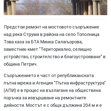
Предстои ремонт на мостовото съоръжение
над река Струма в района на село Тополница.
Това каза за БТА Минка Салагьорова,
заместник-кмет "Териториално, селищно
устройство, строителство и благоустрояване" в
община Петрич.
Съоръжението е част от републиканската
пътна мрежа и Агенция "Пътна инфраструктура"
(АПИ) е в процес на възлагане на обществена
поръчка за извършване на ремонтните
дейности. Мостът е с обща дължина 204 м и е