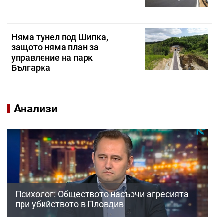
Няма тунел под Шипка,
защото няма план за
управление на парк
Българка
Анализи
Психолог: Обществото насърчи агресията
при убийството в Пловдив