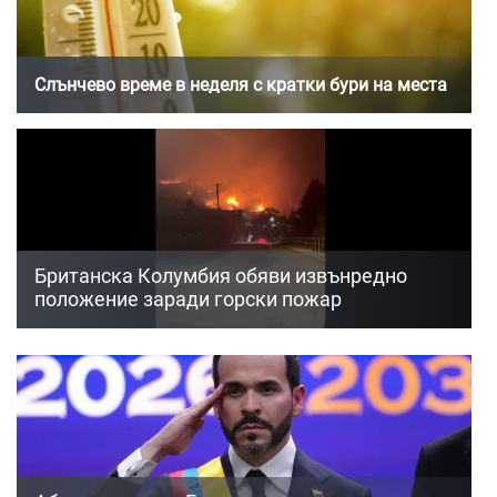
Съдът остави Христо Широков в ареста по делот
места
за ВиК
Британска Колумбия обяви извънредно
положение заради горски пожар