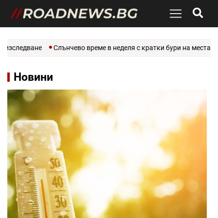
ледване
Слънчево време в неделя с кратки бури на места
Брит
Новини