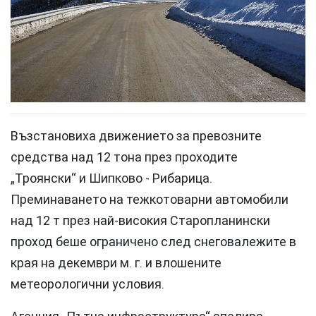
Възстановиха движението за превозните
средства над 12 тона през проходите
„Троянски“ и Шипково - Рибарица.
Преминаването на тежкотоварни автомобили
над 12 т през най-високия Старопланински
проход беше ограничено след снеговалежите в
края на декември м. г. и влошените
метеорологични условия.