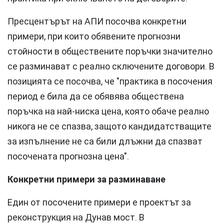
Пресцентърът на АПИ посочва конкретни
примери, при които обявените прогнозни
стойности в обществените поръчки значително
се разминават с реално сключените договори. В
позицията се посочва, че "практика в посочения
период е била да се обявява обществена
поръчка на най-ниска цена, която обаче реално
никога не се спазва, защото кандидатстващите
за изпълнение не са били длъжни да спазват
посочената прогнозна цена".
Конкретни примери за разминаване
Един от посочените примери е проектът за
реконструкция на Дунав мост. В