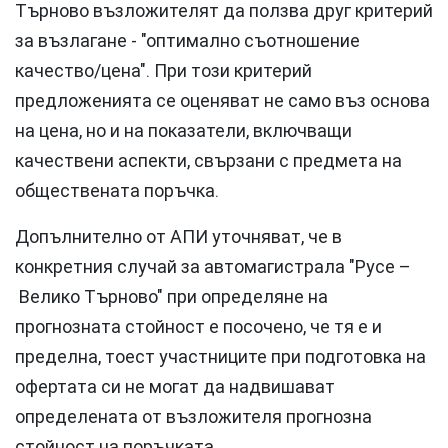
Търново възложителят да ползва друг критерий
за възлагане - "оптимално съотношение
качество/цена". При този критерий
предложенията се оценяват не само въз основа
на цена, но и на показатели, включващи
качествени аспекти, свързани с предмета на
обществената поръчка.
Допълнително от АПИ уточняват, че в
конкретния случай за автомагистрала "Русе –
Велико Търново" при определяне на
прогнозната стойност е посочено, че тя е и
пределна, тоест участниците при подготовка на
офертата си не могат да надвишават
определената от възложителя прогнозна
стойност на поръчката.