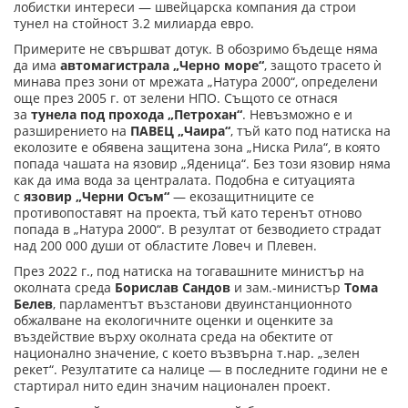
лобистки интереси — швейцарска компания да строи
тунел на стойност 3.2 милиарда евро.
Примерите не свършват дотук. В обозримо бъдеще няма
да има
автомагистрала „Черно море“
, защото трасето ѝ
минава през зони от мрежата „Натура 2000“, определени
още през 2005 г. от зелени НПО. Същото се отнася
за
тунела под прохода „Петрохан“
. Невъзможно е и
разширението на
ПАВЕЦ „Чаира“
, тъй като под натиска на
еколозите е обявена защитена зона „Ниска Рила“, в която
попада чашата на язовир „Яденица“. Без този язовир няма
как да има вода за централата. Подобна е ситуацията
с
язовир „Черни Осъм“
— екозащитниците се
противопоставят на проекта, тъй като теренът отново
попада в „Натура 2000“. В резултат от безводието страдат
над 200 000 души от областите Ловеч и Плевен.
През 2022 г., под натиска на тогавашните министър на
околната среда
Борислав Сандов
и зам.-министър
Тома
Белев
, парламентът възстанови двуинстанционното
обжалване на екологичните оценки и оценките за
въздействие върху околната среда на обектите от
национално значение, с което възвърна т.нар. „зелен
рекет“. Резултатите са налице — в последните години не е
стартирал нито един значим национален проект.