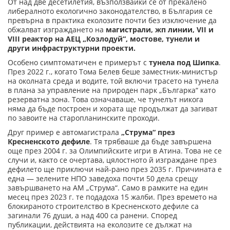
От над две десетилетия, възползвайки се от прекалено
либералното екологично законодателство, в България се
превърна в практика еколозите почти без изключение да
обжалват изграждането на
магистрали, жп линии, VII и
VIII реактор на АЕЦ „Козлодуй“, мостове, тунели и
други инфраструктурни проекти.
Особено симптоматичен е примерът с
тунела под Шипка
.
През 2022 г., когато Тома Белев беше заместник-министър
на околната среда и водите, той включи трасето на тунела
в плана за управление на природен парк „Българка“ като
резерватна зона. Това означаваше, че тунелът никога
няма да бъде построен и хората ще продължат да загиват
по завоите на старопланинските проходи.
Друг пример е автомагистрала
„Струма“ през
Кресненското дефиле
. Тя трябваше да бъде завършена
още през 2004 г. за Олимпийските игри в Атина. Това не се
случи и, както се очертава, цялостното й изграждане през
дефилето ще приключи най-рано през 2035 г. Причината е
една — зелените НПО заведоха почти 50 дела срещу
завършването на АМ „Струма“. Само в рамките на един
месец през 2023 г. те подадоха 15 жалби. През времето на
блокираното строителство в Кресненското дефиле са
загинали 76 души, а над 400 са ранени. Според
публикации, действията на еколозите се дължат на