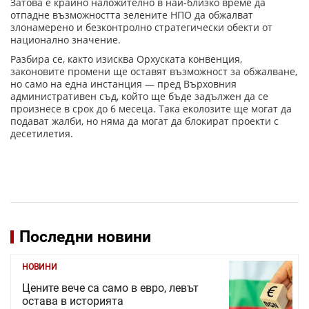
Затова е крайно наложително в най-близко време да
отпадне възможността зелените НПО да обжалват
злонамерено и безконтролно стратегически обекти от
национално значение.
Разбира се, както изисква Орхуската конвенция,
законовите промени ще оставят възможност за обжалване,
но само на една инстанция — пред Върховния
административен съд, който ще бъде задължен да се
произнесе в срок до 6 месеца. Така еколозите ще могат да
подават жалби, но няма да могат да блокират проекти с
десетилетия.
Последни новини
НОВИНИ
Цените вече са само в евро, левът
остава в историята