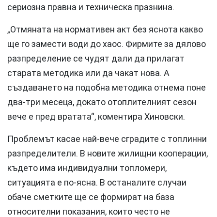
сериозна правна и техническа празнина.
„Отмяната на нормативен акт без яснота какво
ще го замести води до хаос. Фирмите за дялово
разпределение се чудят дали да прилагат
старата методика или да чакат нова. А
създаването на подобна методика отнема поне
два-три месеца, докато отоплителният сезон
вече е пред вратата“, коментира Хиновски.
Проблемът касае най-вече сградите с топлинни
разпределители. В новите жилищни кооперации,
където има индивидуални топломери,
ситуацията е по-ясна. В останалите случаи
обаче сметките ще се формират на база
относителни показания, които често не