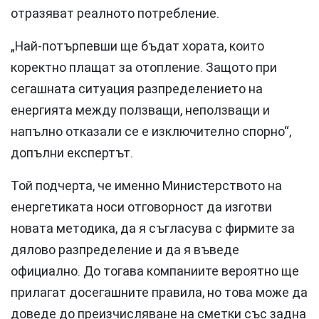
отразяват реалното потребление.
„Най-потърпевши ще бъдат хората, които
коректно плащат за отопление. Защото при
сегашната ситуация разпределението на
енергията между ползващи, неползващи и
напълно отказали се е изключително спорно“,
допълни експертът.
Той подчерта, че именно Министерството на
енергетиката носи отговорност да изготви
новата методика, да я съгласува с фирмите за
дялово разпределение и да я въведе
официално. До тогава компаниите вероятно ще
прилагат досегашните правила, но това може да
доведе до преизчисляване на сметки със задна