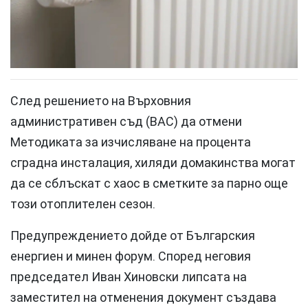
След решението на Върховния
административен съд (ВАС) да отмени
Методиката за изчисляване на процента
сградна инсталация, хиляди домакинства могат
да се сблъскат с хаос в сметките за парно още
този отоплителен сезон.
Предупреждението дойде от Българския
енергиен и минен форум. Според неговия
председател Иван Хиновски липсата на
заместител на отменения документ създава