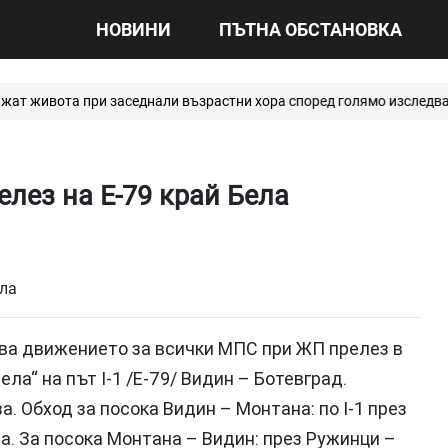
НОВИНИ
ПЪТНА ОБСТАНОВКА
т живота при заседнали възрастни хора според голямо изследван
лез на Е-79 край Бела
ничава движението за всички МПС при ЖП прелез в
ела“ на път I-1 /Е-79/ Видин – Ботевград.
. Обход за посока Видин – Монтана: по I-1 през
а. За посока Монтана – Видин: през Ружинци –