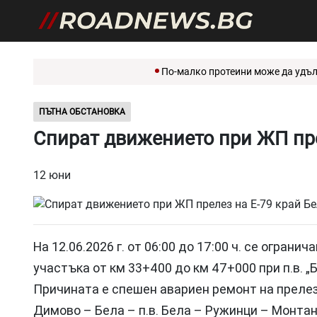
По-малко протеини може да удължа
ПЪТНА ОБСТАНОВКА
Спират движението при ЖП пре
12 юни
На 12.06.2026 г. от 06:00 до 17:00 ч. се огра
участъка от км 33+400 до км 47+000 при п.в. „Б
Причината е спешен авариен ремонт на прелеза
Димово – Бела – п.в. Бела – Ружинци – Монтан