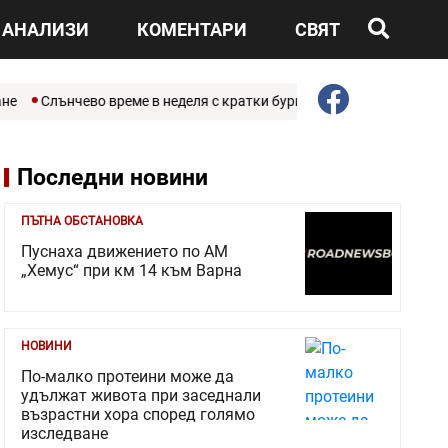
АНАЛИЗИ
КОМЕНТАРИ
СВЯТ
е
Слънчево време в неделя с кратки бури на места
Британска
Последни новини
ПЪТНА ОБСТАНОВКА
Пуснаха движението по АМ
„Хемус“ при км 14 към Варна
НОВИНИ
По-малко протеини може да
удължат живота при заседнали
възрастни хора според голямо
изследване